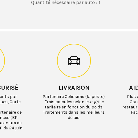
Quantité nécessaire par auto : 1
CURISÉ
LIVRAISON
AI
ents par
Partenaire Colissimo (la poste).
Plus 
ques, Carte
Frais calculés selon leur grille
Cons
tarifaire en fonction du poids.
restaur
rtenaire de
Traitements dans les meilleurs
Fac
ances (BP
délais.
maximum de
1 du 24 juin