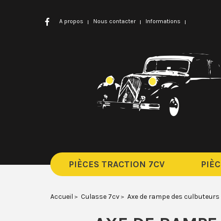
A propos
Nous contacter
Informations
PIÈCES TRACTION 7CV
PIÈC
Accueil
Culasse 7cv
Axe de rampe des culbuteurs p