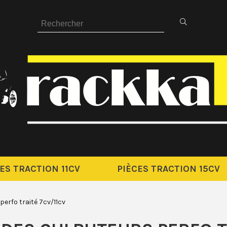
ES TRACTION 11CV
PIÈCES TRACTION 15CV
erfo traité 7cv/11cv