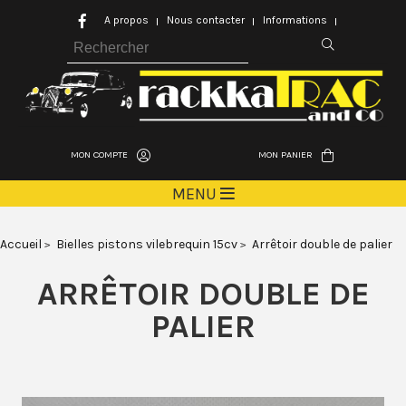
A propos
Nous contacter
Informations
MON COMPTE
MON PANIER
MENU
Accueil
Bielles pistons vilebrequin 15cv
Arrêtoir double de palier
ARRÊTOIR DOUBLE DE
PALIER