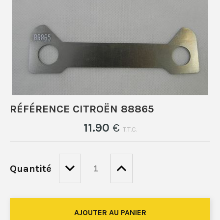
RÉFÉRENCE CITROËN 88865
11
.90
€
T.T.C.
Quantité